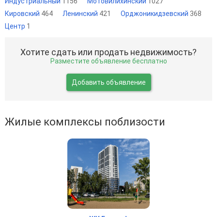
Индустриальный
1156
Мотовилихинский
1027
Кировский
464
Ленинский
421
Орджоникидзевский
368
Центр
1
Хотите сдать или продать недвижимость?
Разместите объявление бесплатно
Добавить объявление
Жилые комплексы поблизости