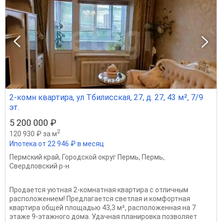
1
из 9
2-комн квартира, ул Тбилисская, 27, д. 27, 43 м², 7/9
эт.
5 200 000 ₽
2
120 930 ₽ за м
Ипотека от 22 946 ₽ в месяц
Пермский край
,
Городской округ Пермь
,
Пермь
,
Свердловский р-н
Продается уютная 2-комнатная квартира с отличным
расположением! Предлагается светлая и комфортная
квартира общей площадью 43,3 м², расположенная на 7
этаже 9-этажного дома. Удачная планировка позволяет