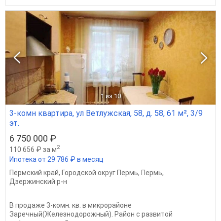
1
из 10
3-комн квартира, ул Ветлужская, 58, д. 58, 61 м², 3/9
эт.
6 750 000 ₽
2
110 656 ₽ за м
Ипотека от 29 786 ₽ в месяц
Пермский край
,
Городской округ Пермь
,
Пермь
,
Дзержинский р-н
В пpoдaже 3-кoмн. кв. в микpорайоне
Зaрeчный(Железнoдoрoжный). Paйон c paзвитoй