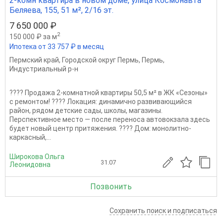
2-комн квартира в новом доме, улица Космонавта
Беляева, 155, 51 м², 2/16 эт.
7 650 000 ₽
2
150 000 ₽ за м
Ипотека от 33 757 ₽ в месяц
Пермский край
,
Городской округ Пермь
,
Пермь
,
Индустриальный р-н
???? Продажа 2-комнатной квартиры 50,5 м² в ЖК «Сезоны»
с ремонтом! ???? Локация: динамично развивающийся
район, рядом детские сады, школы, магазины.
Перспективное место — после переноса автовокзала здесь
будет новый центр притяжения. ???? Дом: монолитно-
каркасный,...
Широкова Ольга
31.07
Леонидовна
Позвонить
Сохранить поиск и подписаться