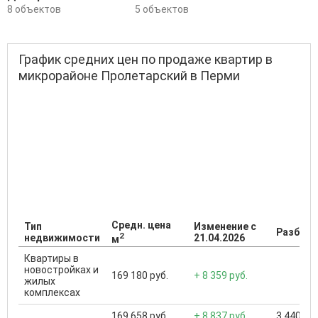
8 объектов
5 объектов
График средних цен по продаже квартир в
микрорайоне Пролетарский в Перми
Средн. цена
Тип
Изменение с
Разброс
2
недвижимости
21.04.2026
м
Квартиры в
новостройках и
169 180 руб.
+ 8 359 руб.
жилых
комплексах
169 658 руб.
+ 8 837 руб.
3 440 000