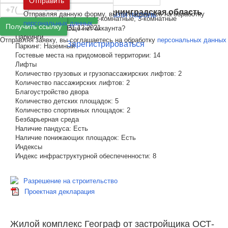
Отправить
Класс энергоэффективности здания:
A+
Жилая площадь:
29,4 - 62,4 м²
Санкт-Петербург
и
Ленинградская область
Отправляя данную форму, вы соглашаетесь на обработку
Забыли пароль
Войти
В продаже:
1-комнатные, 2-комнатные, 3-комнатные
персональных данных
Получить ссылку
Выдача ключей:
31.12.2021
Ещё нет аккаунта?
Паркинги
Отправляя заявку, вы соглашаетесь на обработку
персональных данных
Зарегистрироваться
Паркинг:
Наземный
Гостевые места на придомовой территории:
14
Лифты
Количество грузовых и грузопассажирских лифтов:
2
Количество пассажирских лифтов:
2
Благоустройство двора
Количество детских площадок:
5
Количество спортивных площадок:
2
Безбарьерная среда
Наличие пандуса:
Есть
Наличие понижающих площадок:
Есть
Индексы
Индекс инфраструктурной обеспеченности:
8
Разрешение на строительство
Проектная декларация
Жилой комплекс Географ от застройщика ОСТ-