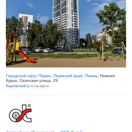
Городской округ Пермь
,
Пермский край
,
Пермь
,
Нижняя
Курья, Оханская улица, 29
Кировский р-н
на карте