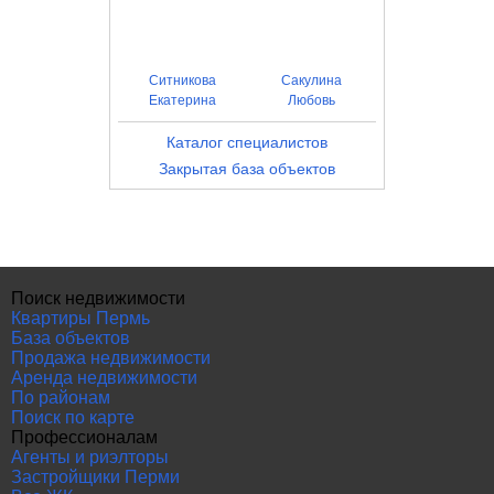
Ситникова
Сакулина
Екатерина
Любовь
Каталог специалистов
Закрытая база объектов
Поиск недвижимости
Квартиры Пермь
База объектов
Продажа недвижимости
Аренда недвижимости
По районам
Поиск по карте
Профессионалам
Агенты и риэлторы
Застройщики Перми