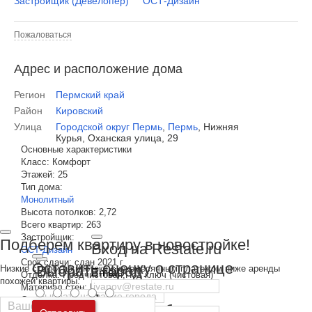
Застройщик (Девелопер)
ОСТ-Дизайн
Пожаловаться
Адрес и расположение дома
Регион
Пермский край
Район
Кировский
Улица
Городской округ Пермь
,
Пермь
,
Нижняя
Курья, Оханская улица, 29
Основные характеристики
Класс:
Комфорт
Этажей:
25
Тип дома:
Монолитный
Высота потолков:
2,72
Всего квартир:
263
Застройщик:
Подберем квартиру в новостройке!
Вход на Restate.ru
ОСТ-Дизайн
Срок сдачи:
сдан 2021 г
Оставить оценку о странице
Выбрать город
Низкие ставки по ипотеке с ежемесячным платежом ниже аренды
Email
Отделка:
Предчистовая,Под ключ (чистовая)
похожей квартиры.
Материал стен:
Монолит-кирпич
Пароль
Свободная планировка:
Нет
Москва
и
Московская область