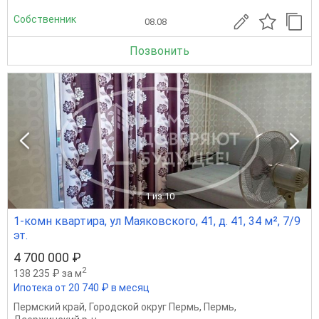
Собственник
08.08
Позвонить
1
из 10
1-комн квартира, ул Маяковского, 41, д. 41, 34 м², 7/9
эт.
4 700 000 ₽
2
138 235 ₽ за м
Ипотека от 20 740 ₽ в месяц
Пермский край
,
Городской округ Пермь
,
Пермь
,