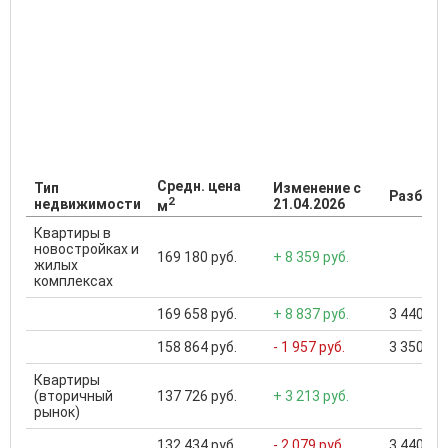
Средн. цена
Тип
Изменение с
Разброс
2
недвижимости
21.04.2026
м
Квартиры в
новостройках и
169 180 руб.
+ 8 359 руб.
жилых
комплексах
169 658 руб.
+ 8 837 руб.
3 440 000
158 864 руб.
- 1 957 руб.
3 350 000
Квартиры
(вторичный
137 726 руб.
+ 3 213 руб.
рынок)
132 434 руб.
- 2 079 руб.
3 440 000