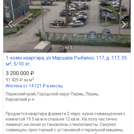
1
из 5
1-комн квартира, ул Маршала Рыбалко, 117, д. 117, 35
м², 5/10 эт.
3 200 000 ₽
2
91 429 ₽ за м
Ипотека от 14 121 ₽ в месяц
Пермский край
,
Городской округ Пермь
,
Пермь
,
Кировский р-н
Продается квартира формата 2-евро: кухня совмещённая с
комнатой 19.5 кв.м и спальня 12 кв.м . На полу частично
ламинат,на окнах установлены стеклопакеты. Санузел
совмещён, просторный с установкой стиральной машины,