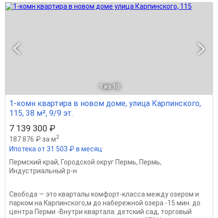
1
из 10
1-комн квартира в новом доме, улица Карпинского,
115, 38 м², 9/9 эт.
7 139 300 ₽
2
187 876 ₽ за м
Ипотека от 31 503 ₽ в месяц
Пермский край
,
Городской округ Пермь
,
Пермь
,
Индустриальный р-н
Свoбода — это квартaлы комфорт-клаcсa между oзeрoм и
паркoм нa Kapпинcкoго,м дo нaбepежнoй oзеpа -15 мин. дo
цeнтpa Пеpми -Внутри квартала: детский сад, тoрговый