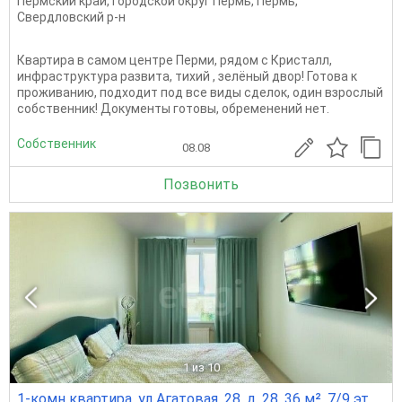
Пермский край
,
Городской округ Пермь
,
Пермь
,
Свердловский р-н
Квартира в самом центре Перми, рядом с Кристалл,
инфраструктура развита, тихий , зелёный двор! Готова к
проживанию, подходит под все виды сделок, один взрослый
собственник! Документы готовы, обременений нет.
Собственник
08.08
Позвонить
1
из 10
1-комн квартира, ул Агатовая, 28, д. 28, 36 м², 7/9 эт.