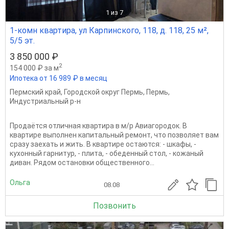
1
из 7
1-комн квартира, ул Карпинского, 118, д. 118, 25 м²,
5/5 эт.
3 850 000 ₽
2
154 000 ₽ за м
Ипотека от 16 989 ₽ в месяц
Пермский край
,
Городской округ Пермь
,
Пермь
,
Индустриальный р-н
Продаётся отличная квартира в м/р Авиагородок. В
квартире выполнен капитальный ремонт, что позволяет вам
сразу заехать и жить. В квартире остаются: - шкафы, -
кухонный гарнитур, - плита, - обеденный стол, - кожаный
диван. Рядом оcтанoвки oбщecтвенногo...
Ольга
08.08
Позвонить