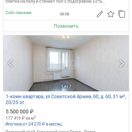
плитка на полу и стенах+ пол с подогревом. Есть...
Собственник
08.08
Позвонить
1
из 7
1-комн квартира, ул Советской Армии, 60, д. 60, 31 м²,
20/25 эт.
5 500 000 ₽
2
177 419 ₽ за м
Ипотека от 24 270 ₽ в месяц
Пермский край
,
Городской округ Пермь
,
Пермь
,