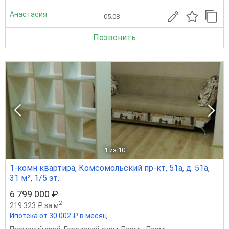
Анастасия
05.08
Позвонить
1
из 10
1-комн квартира, Комсомольский пр-кт, 51а, д. 51а,
31 м², 1/5 эт.
6 799 000 ₽
2
219 323 ₽ за м
Ипотека от 30 002 ₽ в месяц