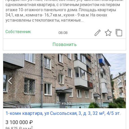
однокомнатная квартира, с отличным ремонтом на первом
этаже 10-этажного панельного дома. Площадь квартиры
34,1, кв.м., комната- 16,7 кв.м., кухня - 9 кв.м. На окнах
установлены стеклопакеты, натяжные...
Собственник
08.08
Позвонить
1
из 10
1-комн квартира, ул Сысольская, 3, д. 3, 32 м², 4/5 эт.
3 100 000 ₽
2
96 875 ₽ за м