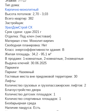
Этажей:
7—17
Тип дома:
Кирпично-монолитный
Высота потолков:
2,70 - 3,03
Всего квартир:
382
Застройщик:
УралДомСтрой СК
Срок сдачи:
сдан 2021 г
Отделка:
Под ключ (чистовая)
Материал стен:
Монолит-кирпич
Свободная планировка:
Нет
Класс энергоэффективности здания:
B
Жилая площадь:
34,2 - 95,1 м²
В продаже:
1-комнатные, 2-комнатные, 3-комнатные
Выдача ключей:
30.06.2025
Паркинги
Паркинг:
Наземный
Гостевые места вне придомовой территории:
30
Лифты
Количество грузовых и грузопассажирских лифтов:
2
Благоустройство двора
Количество детских площадок:
1
Количество спортивных площадок:
1
Безбарьерная среда
Наличие пандуса:
Есть