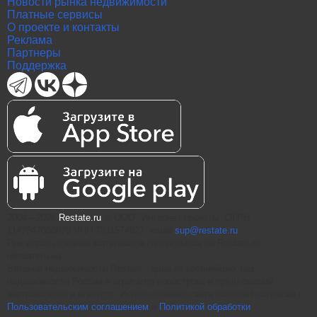
Новости рынка недвижимости
Платные сервисы
О проекте и контакты
Реклама
Партнеры
Поддержка
2004—2026
Restate.ru
® ООО "Интернет проекты" ОГРН
1147847086870 ИНН 7811574827, email
sup@restate.ru
При использовании материалов гиперссылка на Restate.ru
обязательна.
Витрина недвижимости Restate - одна из крупнейших баз
недвижимости России и агрегатор новостроек и предложений
застройщиков и агентств. Использование сайта означает согласие с
Пользовательским соглашением
и
Политикой обработки