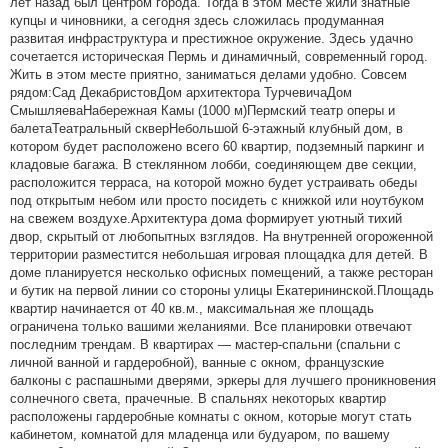
лет назад был центром города. Тогда в этом месте жили знатные
купцы и чиновники, а сегодня здесь сложилась продуманная
развитая инфраструктура и престижное окружение. Здесь удачно
сочетается историческая Пермь и динамичный, современный город.
Жить в этом месте приятно, заниматься делами удобно. Совсем
рядом:Сад ДекабристовДом архитектора ТурчевичаДом
СмышляеваНабережная Камы (1000 м)Пермский театр оперы и
балетаТеатральный скверНебольшой 6-этажный клубный дом, в
котором будет расположено всего 60 квартир, подземный паркинг и
кладовые багажа. В стеклянном лобби, соединяющем две секции,
расположится терраса, на которой можно будет устраивать обеды
под открытым небом или просто посидеть с книжкой или ноутбуком
на свежем воздухе.Архитектура дома формирует уютный тихий
двор, скрытый от любопытных взглядов. На внутренней огороженной
территории разместится небольшая игровая площадка для детей. В
доме планируется несколько офисных помещений, а также ресторан
и бутик на первой линии со стороны улицы Екатерининской.Площадь
квартир начинается от 40 кв.м., максимальная же площадь
ограничена только вашими желаниями. Все планировки отвечают
последним трендам. В квартирах — мастер-спальни (спальни с
личной ванной и гардеробной), ванные с окном, французские
балконы с распашными дверями, эркеры для лучшего проникновения
солнечного света, прачечные. В спальнях некоторых квартир
расположены гардеробные комнаты с окном, которые могут стать
кабинетом, комнатой для младенца или будуаром, по вашему