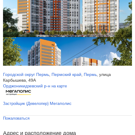
Городской округ Пермь
Пермский край
Пермь
улица
,
,
,
Карбышева, 49А
Орджоникидзевский р-н
на карте
Мегаполис
Застройщик (Девелопер)
Пожаловаться
Адрес и расположение дома