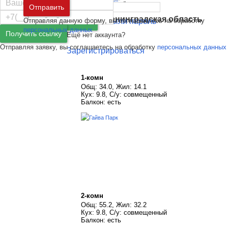
Москва
и
Московская область
Отправить
Санкт-Петербург
и
Ленинградская область
Отправляя данную форму, вы соглашаетесь на обработку
Забыли пароль
Войти
персональных данных
Получить ссылку
Ещё нет аккаунта?
Отправляя заявку, вы соглашаетесь на обработку
персональных данных
Зарегистрироваться
1-комн
Общ: 34.0, Жил: 14.1
Кух: 9.8, С/у: совмещенный
Балкон: есть
2-комн
Общ: 55.2, Жил: 32.2
Кух: 9.8, С/у: совмещенный
Балкон: есть