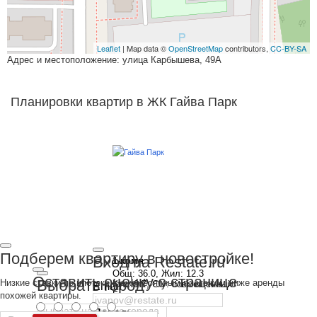
Leaflet
| Map data ©
OpenStreetMap
contributors,
CC-BY-SA
Адрес и местоположение: улица Карбышева, 49А
Планировки квартир в ЖК Гайва Парк
Подберем квартиру в новостройке!
Вход на Restate.ru
1-комн
Общ: 36.0, Жил: 12.3
Оставить оценку о странице
Выбрать город
Низкие ставки по ипотеке с ежемесячным платежом ниже аренды
Кух: 9.7, С/у: совмещенный
Email
Балкон: есть
похожей квартиры.
Пароль