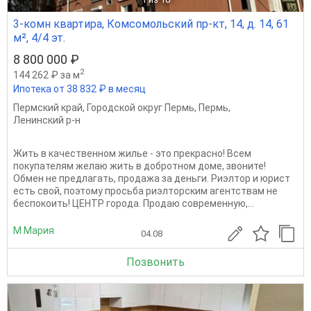
3-комн квартира, Комсомольский пр-кт, 14, д. 14, 61
м², 4/4 эт.
8 800 000 ₽
2
144 262 ₽ за м
Ипотека от 38 832 ₽ в месяц
Пермский край
,
Городской округ Пермь
,
Пермь
,
Ленинский р-н
Жить в качественном жилье - это прекрасно! Всем
покупателям желаю жить в добротном доме, звоните!
Обмен не предлагать, продажа за деньги. Риэлтор и юрист
есть свой, поэтому просьба риэлторским агентствам не
беспокоить! ЦЕНТР города. Продаю современную,...
М Мария
04.08
Позвонить