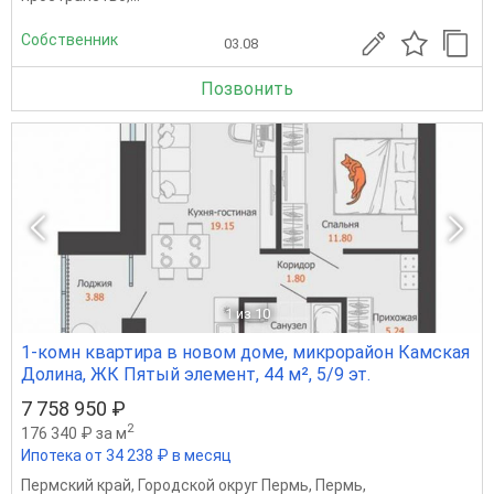
Собственник
03.08
Позвонить
1
из 10
1-комн квартира в новом доме, микрорайон Камская
Долина, ЖК Пятый элемент, 44 м², 5/9 эт.
7 758 950 ₽
2
176 340 ₽ за м
Ипотека от 34 238 ₽ в месяц
Пермский край
,
Городской округ Пермь
,
Пермь
,