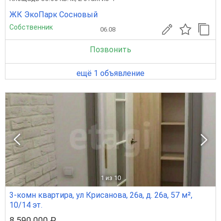
ЖК ЭкоПарк Сосновый
Собственник
06.08
Позвонить
ещё 1 объявление
1
из 10
3-комн квартира, ул Крисанова, 26а, д. 26а, 57 м²,
10/14 эт.
8 590 000 ₽