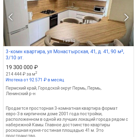
1
из 10
3-комн квартира, ул Монастырская, 41, д. 41, 90 м²,
3/10 эт.
19 300 000 ₽
2
214 444 ₽ за м
Ипотека от 92 571 ₽ в месяц
Пермский край
,
Городской округ Пермь
,
Пермь
,
Ленинский р-н
Продается просторная 3-комнатная квартира формат
евро-3 в кирпичном доме 2001 года постройки,
расположенном в одной из лучших локаций города рядом с
набережной Камы. Главное достоинство квартиры
роскошная кухня-гостиная площадью 41 м. Это
пространство,...