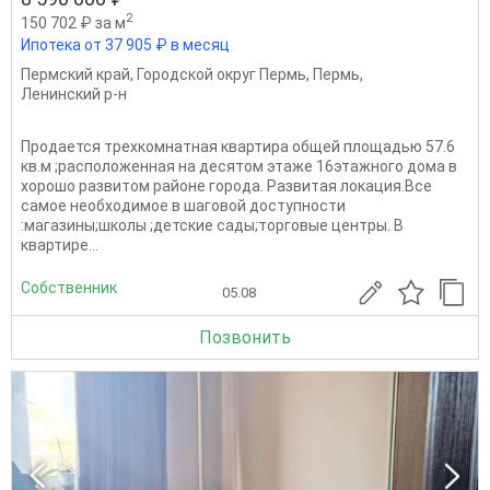
2
150 702 ₽ за м
Ипотека от 37 905 ₽ в месяц
Пермский край
,
Городской округ Пермь
,
Пермь
,
Ленинский р-н
Продается трехкомнатная квартира общей площадью 57.6
кв.м ;расположенная на десятом этаже 16этажного дома в
хорошо развитом районе города. Развитая локация.Все
самое необходимое в шаговой доступности
:магазины;школы ;детские сады;торговые центры. В
квартире...
Собственник
05.08
Позвонить