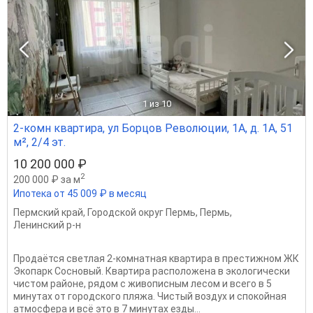
1
из 10
2-комн квартира, ул Борцов Революции, 1А, д. 1А, 51
м², 2/4 эт.
10 200 000 ₽
2
200 000 ₽ за м
Ипотека от 45 009 ₽ в месяц
Пермский край
,
Городской округ Пермь
,
Пермь
,
Ленинский р-н
Продаётся светлая 2-комнатная квартира в престижном ЖК
Экопарк Сосновый. Квартира расположена в экологически
чистом районе, рядом с живописным лесом и всего в 5
минутах от городского пляжа. Чистый воздух и спокойная
атмосфера и всё это в 7 минутах езды...