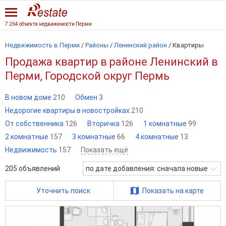
7 264 объекта недвижимости Перми
Недвижимость в Перми
/
Районы
/
Ленинский район
/
Квартиры
Продажа квартир в районе Ленинский в
Перми, Городской округ Пермь
В новом доме
210
Обмен
3
Недорогие квартиры в новостройках
210
От собственника
126
Вторичка
126
1 комнатные
99
2 комнатные
157
3 комнатные
66
4 комнатные
13
Недвижимость
157
Показать ещё
205
объявлений
по дате добавления: сначала новые
Уточнить поиск
Показать на карте