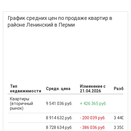
График средних цен по продаже квартир в
районе Ленинский в Перми
Тип
Изменение с
Средн. цена
Разброс
недвижимости
21.04.2026
Квартиры
(вторичный
9 541 036 руб.
+ 426 365 руб.
рынок)
8 914 632 руб.
- 200 039 руб.
3 440 000
8 728 634 руб.
- 386 036 руб.
3 350 000