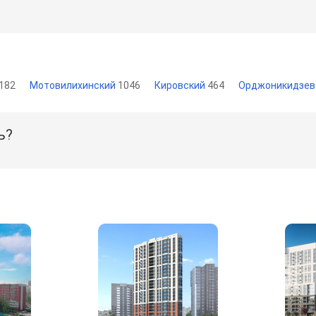
182
Мотовилихинский
1046
Кировский
464
Орджоникидзев
ь?