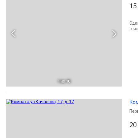
15
Сда
с к
1
из 10
Ком
Пер
20