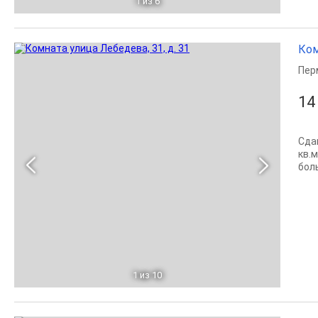
1
из 6
Ком
Пер
14
Сда
кв.
бол
1
из 10