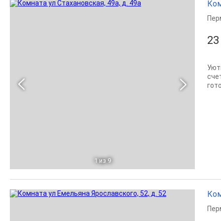
Ком
Пер
23
Уют
сче
гот
1
из 9
Ком
Пер