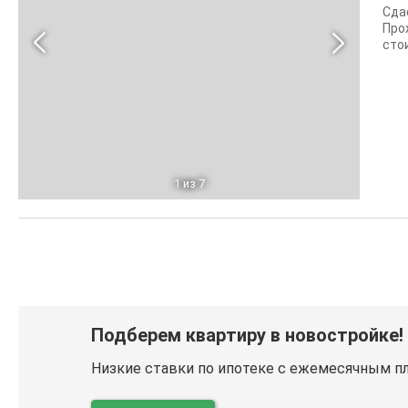
Сдае
Про
сто
1
из 7
Подберем квартиру в новостройке!
Низкие ставки по ипотеке с ежемесячным п