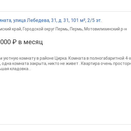
ната, улица Лебедева, 31, д. 31, 101 м², 2/5 эт.
мский край
,
Городской округ Пермь
,
Пермь
,
Мотовилихинский р-н
 000 ₽ в месяц
м уютную комнату в районе Цирка. Комната в полногабаритной 4-х
м, одна комната закрыта, никто не живет . Квартира очень просто
ьшая кладовка...