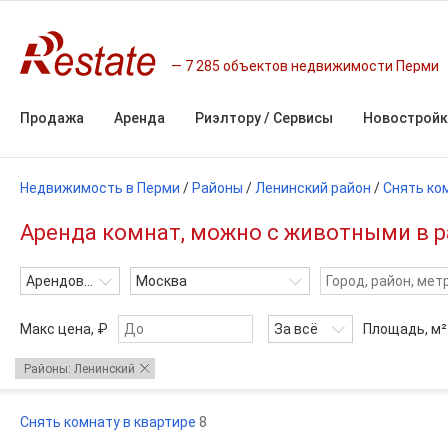
7 285 объектов недвижимости Перми
Продажа
Аренда
Риэлтору / Сервисы
Новостройк
Недвижимость в Перми
/
Районы
/
Ленинский район
/
Снять ко
Аренда комнат, можно с животными в р
Арендовать
Москва
Макс цена, ₽
За всё
Площадь,
м²
Районы: Ленинский
Снять комнату в квартире
8