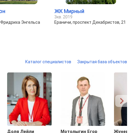
он
ЖК Мирный
3кв. 2019
 Фридриха Энгельса
Ераничи, проспект Декабристов, 21
Каталог специалистов
Закрытая база объектов
Доля Лейли
Мотолыгин Егор
Жунева 