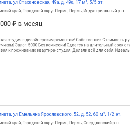
ната, ул Стахановская, 49а, д. 49а, 17 м², 5/5 эт.
мский край
,
Городской округ Пермь
,
Пермь
,
Индустриальный р-н
 000 ₽ в месяц
ная студия с дизайнерским ремонтом! Собственник Стоимость:руб. 
тчикам] Залог: 5000 Без комиссии! Сдается на длительный срок ст
овая к проживанию квартира-студия. Делали всё для себя. Идеальн
ната, ул Емельяна Ярославского, 52, д. 52, 60 м², 1/2 эт.
мский край
,
Городской округ Пермь
,
Пермь
,
Свердловский р-н