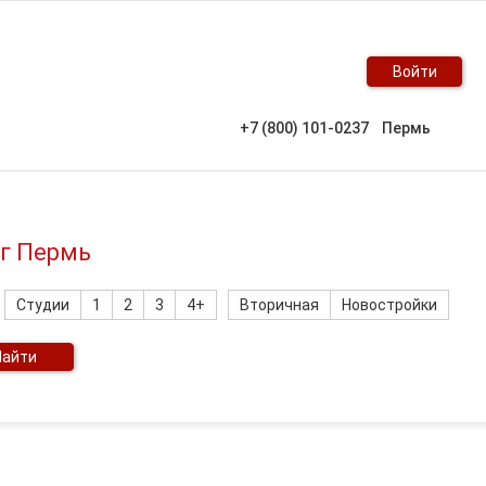
Войти
+7 (800) 101-0237
Пермь
уг Пермь
Студии
1
2
3
4+
Вторичная
Новостройки
Найти