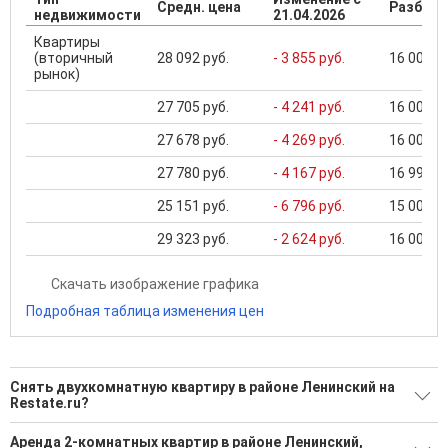
Средн. цена
Разброс
недвижимости
21.04.2026
Квартиры
(вторичный
28 092 руб.
- 3 855 руб.
16 000 ..
рынок)
27 705 руб.
- 4 241 руб.
16 000 ..
27 678 руб.
- 4 269 руб.
16 000 ..
27 780 руб.
- 4 167 руб.
16 999 ..
25 151 руб.
- 6 796 руб.
15 000 ..
29 323 руб.
- 2 624 руб.
16 000 ..
Скачать изображение графика
Подробная таблица изменения цен
Снять двухкомнатную квартиру в районе Ленинский на
Restate.ru?
Поможем Снять двухкомнатную квартиру в районе
Аренда 2-комнатных квартир в районе Ленинский,