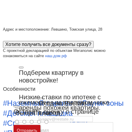
Адрес и местоположение: Левшино, Томская улица, 28
Хотите получить все документы сразу?
С проектной декларацией по объектам Мегаполис можно
ознакомиться на сайте
наш.дом.рф
Подберем квартиру в
новостройке!
Особенности
Низкие ставки по ипотеке с
ежемесячным платежом ниже
#Наземный паркинг
#Лаунж-зоны
Вход на Restate.ru
аренды похожей квартиры.
Оставить оценку о странице
#Детская площадка
Выбрать город
Email
#Спортивные площадки
Пароль
Москва
и
Московская область
Отправить