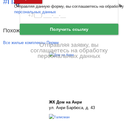
#Парк рядом
Санкт-Петербург
и
Ленинградская область
Отправляя данную форму, вы соглашаетесь на обработку
Забыли пароль
Войти
персональных данных
Ещё нет аккаунта?
Зарегистрироваться
Получить ссылку
Похожие новостройки рядом
Все жилые комплексы Перми
Отправляя заявку, вы
соглашаетесь на обработку
персональных данных
ЖК Дом на Анри
ул. Анри Барбюса, д. 43