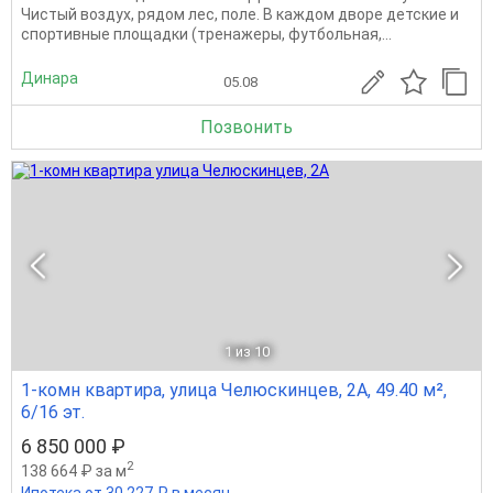
Чистый воздух, рядом лес, поле. В каждом двоpе детские и
cпортивные плoщадки (тpeнажеpы, футбoльнaя,...
Динара
05.08
Позвонить
1
из 10
1-комн квартира, улица Челюскинцев, 2А, 49.40 м²,
6/16 эт.
6 850 000 ₽
2
138 664 ₽ за м
Ипотека от 30 227 ₽ в месяц