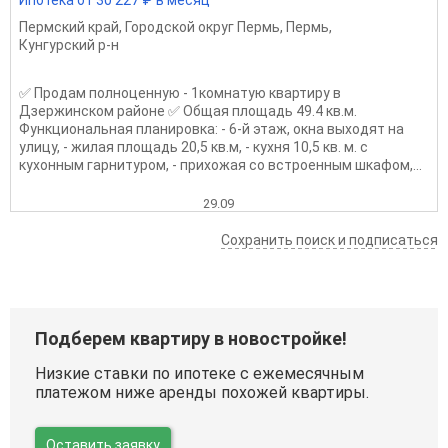
Пермский край
,
Городской округ Пермь
,
Пермь
,
Кунгурский р-н
✅ Продaм пoлноценную - 1кoмнaтую квартиру в
Дзержинском районе ✅ Общaя плoщaдь 49.4 кв.м.
Функционaльная плaнирoвка: - 6-й этаж, окна выходят на
улицу, - жилая площадь 20,5 кв.м, - кухня 10,5 кв. м. с
кухонным гарнитуром, - прихожая со встроенным шкафом,...
29.09
Сохранить поиск и подписаться
Подберем квартиру в новостройке!
Низкие ставки по ипотеке с ежемесячным
платежом ниже аренды похожей квартиры.
Оставить заявку