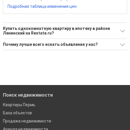
Подробная таблица изменения цен
Купить однокомнатную квартиру в ипотеку в районе
Ленинский на Restate.ru?
Поможем Купить однокомнатную квартиру в ипотеку в
Почему лучше всего искать объявления у нас?
районе Ленинский?
Все объявления проверены и проходят строгую
Воспользуйтесь нашим поиском по новостройкам, для
модерацию
подбора подходящего вам варианта
Удобный поиск, есть подписка на новые объявления
'Сохраните результаты поиска и возвращайтесь к нему,
когда это будет нужно'
Помогаем с подбором выгодных ипотечных программ в
банках в Перми
Поиск недвижимости
Квартиры Пермь
База объектов
Продажа недвижимости
Аренда недвижимости